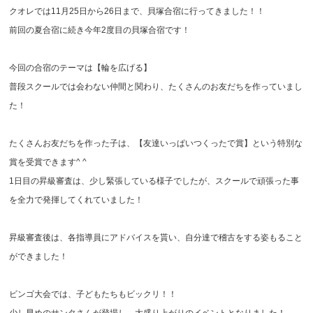
クオレでは11月25日から26日まで、貝塚合宿に行ってきました！！
前回の夏合宿に続き今年2度目の貝塚合宿です！
今回の合宿のテーマは【輪を広げる】
普段スクールでは会わない仲間と関わり、たくさんのお友だちを作っていまし
た！
たくさんお友だちを作った子は、【友達いっぱいつくったで賞】という特別な
賞を受賞できます^ ^
1日目の昇級審査は、少し緊張している様子でしたが、スクールで頑張った事
を全力で発揮してくれていました！
昇級審査後は、各指導員にアドバイスを貰い、自分達で稽古をする姿もること
ができました！
ビンゴ大会では、子どもたちもビックリ！！