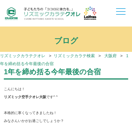
toggle
naviga
ブログ
リズミックカラテクオレ
>
リズミックカラテ検索
>
大阪府
>
1
年を締め括る今年最後の合宿
1年を締め括る今年最後の合宿
こんにちは！
リズミック空手クオレ大阪
です^ ^
本格的に寒くなってきましたね！
みなさんいかがお過ごしでしょうか？