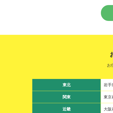
お
東北
岩手
関東
東京
近畿
大阪