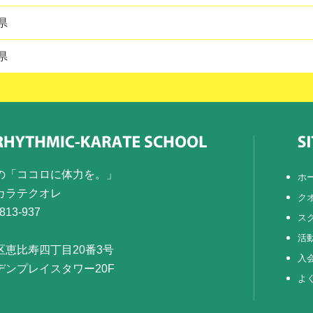
県
県
の「ココロに体力を。」
ホ
カラテクオレ
ク
813-937
ス
活
区恵比寿四丁目20番3号
入
デンプレイスタワー20F
よ