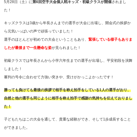
5月28日（土）に
第6回空手大会個人戦キッズ・初級クラスが開催
されまし
た！
キッズクラスは3歳から年長さんまでの選手が大会に出場し、開会式の挨拶か
ら元気いっぱいの声で頑張っていました！
選手のほとんどが初めての大会ということもあり、
緊張している様子もありま
したが最後まで一生懸命な姿
が見られました！
初級クラスでは年長さんから小学六年生までの選手が出場し、平安初段を演舞
しました！
審判の号令に合わせて力強い突きや、受けがかっこよかったです！
勝っても負けても最後の挨拶で相手を称え拍手をしている1人の選手がおり、
自然と他の選手も同じように相手を称え拍手で感謝の気持ちを伝えておりまし
た！
子どもたちはこの大会を通して、貴重な経験ができ、そして1歩成長すること
ができました。