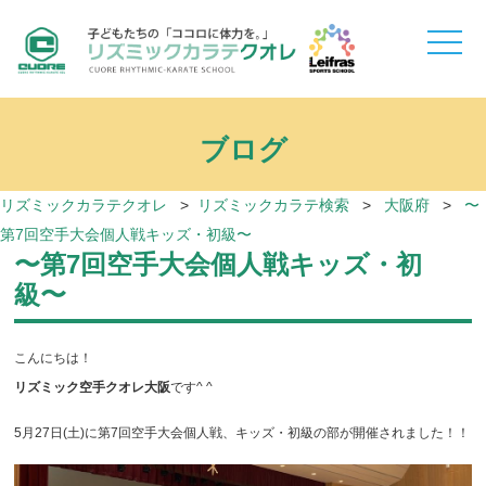
toggle
naviga
ブログ
リズミックカラテクオレ
>
リズミックカラテ検索
>
大阪府
>
〜
第7回空手大会個人戦キッズ・初級〜
〜第7回空手大会個人戦キッズ・初
級〜
こんにちは！
リズミック空手クオレ大阪
です^ ^
5月27日(土)に第7回空手大会個人戦、キッズ・初級の部が開催されました！！