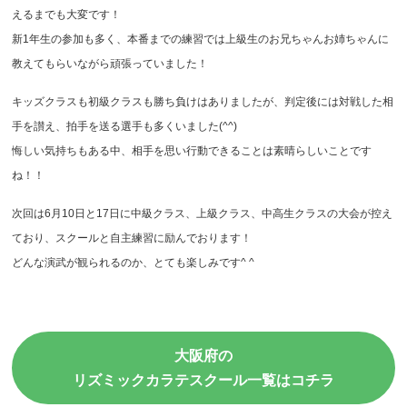
えるまでも大変です！
新1年生の参加も多く、本番までの練習では上級生のお兄ちゃんお姉ちゃんに
教えてもらいながら頑張っていました！
キッズクラスも初級クラスも勝ち負けはありましたが、判定後には対戦した相
手を讃え、拍手を送る選手も多くいました(^^)
悔しい気持ちもある中、相手を思い行動できることは素晴らしいことです
ね！！
次回は6月10日と17日に中級クラス、上級クラス、中高生クラスの大会が控え
ており、スクールと自主練習に励んでおります！
どんな演武が観られるのか、とても楽しみです^ ^
大阪府の
リズミックカラテスクール一覧はコチラ